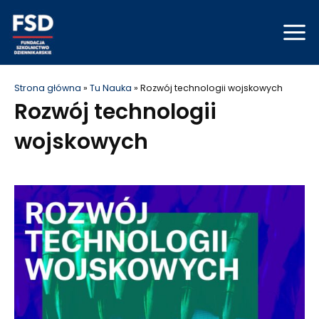
Skip
Mai
to
Men
content
Strona główna
»
Tu Nauka
»
Rozwój technologii wojskowych
Rozwój technologii
wojskowych