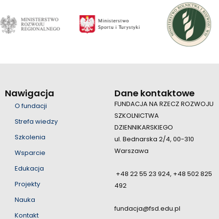
Nawigacja
Dane kontaktowe
FUNDACJA NA RZECZ ROZWOJU
O fundacji
SZKOLNICTWA
Strefa wiedzy
DZIENNIKARSKIEGO
Szkolenia
ul. Bednarska 2/4, 00-310
Warszawa
Wsparcie
Edukacja
+48 22 55 23 924, +48 502 825
Projekty
492
Nauka
fundacja@fsd.edu.pl
Kontakt