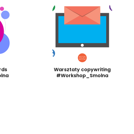
rds
Warsztaty copywriting
lna
#Workshop_Smolna