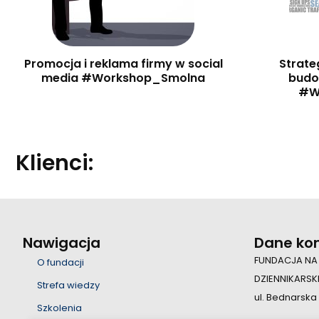
Promocja i reklama firmy w social
Strate
media #Workshop_Smolna
budo
#W
Klienci:
Nawigacja
Dane ko
FUNDACJA NA
O fundacji
DZIENNIKARSK
Strefa wiedzy
ul. Bednarska
Szkolenia