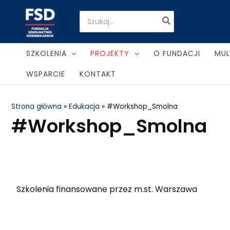
Skip
Search
to
for:
content
SZKOLENIA
PROJEKTY
O FUNDACJI
MUL
WSPARCIE
KONTAKT
Strona główna
»
Edukacja
»
#Workshop_Smolna
#Workshop_Smolna
Szkolenia finansowane przez m.st. Warszawa