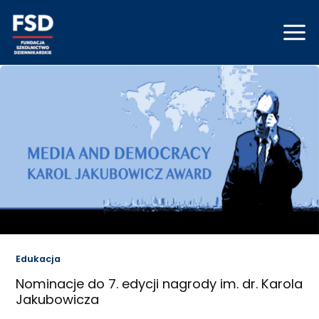
Skip
Mai
to
Men
content
Edukacja
Nominacje do 7. edycji nagrody im. dr. Karola
Jakubowicza