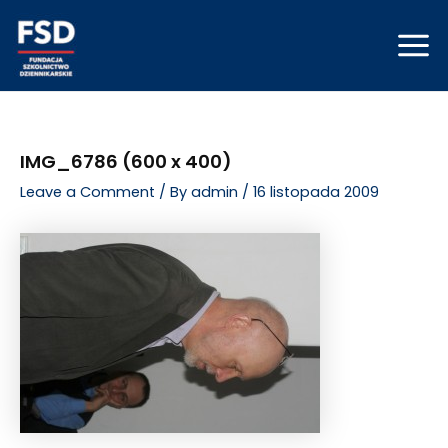
Skip
Post
Mai
to
navigation
Men
content
IMG_6786 (600 x 400)
Leave a Comment
/ By
admin
/
16 listopada 2009