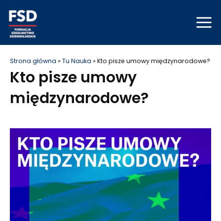
Skip
Mai
to
Men
content
Strona główna
»
Tu Nauka
»
Kto pisze umowy międzynarodowe?
Kto pisze umowy
międzynarodowe?