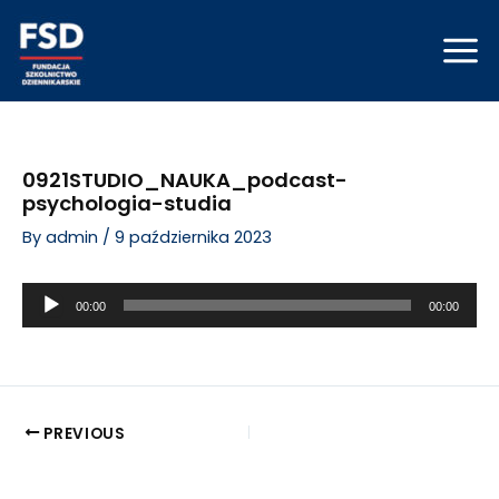
Skip
Post
Mai
to
navigation
Men
content
0921STUDIO_NAUKA_podcast-
psychologia-studia
By
admin
/
9 października 2023
Odtwarzacz
00:00
00:00
plików
dźwiękowych
PREVIOUS