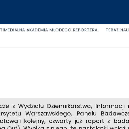
TIMEDIALNA AKADEMIA MŁODEGO REPORTERA
TERAZ NA
ze z Wydziału Dziennikarstwa, Informacji i 
ersytetu Warszawskiego, Panelu Badawcz
otowali kolejny, czwarty już raport z b
ng Out). Wynika z niego, że nastolatki wcią