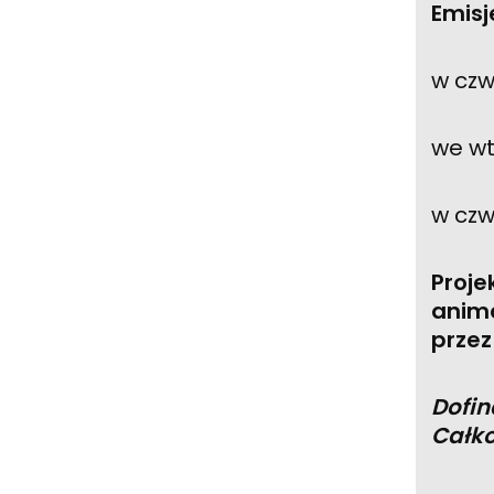
Emisj
w czw
we wt
w czw
Proje
anim
przez
Dofin
Całko