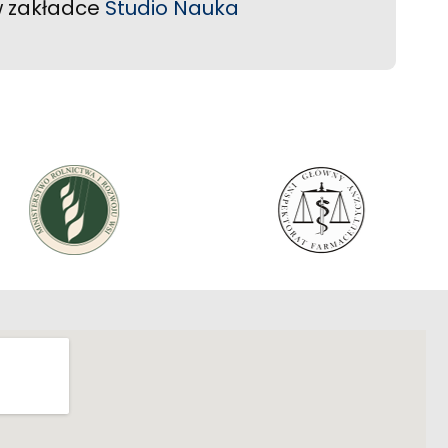
 w zakładce
S
tudio Nauka