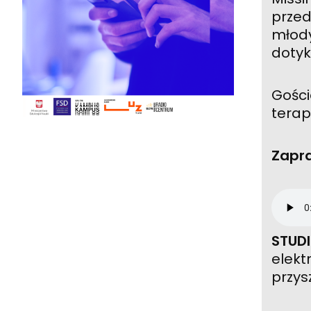
przed
młody
dotyk
Gości
terap
Zapra
STUD
elekt
przys