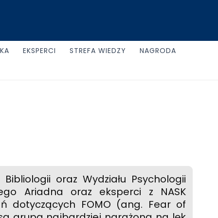
UKA
EKSPERCI
STREFA WIEDZY
NAGRODA
Bibliologii oraz Wydziału Psychologii
ego Ariadna oraz eksperci z NASK
adań dotyczących FOMO (ang. Fear of
ż są grupą najbardziej narażoną na lęk