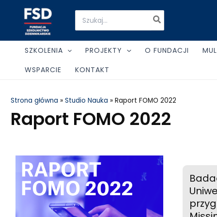
Skip
Search
to
for:
content
SZKOLENIA
PROJEKTY
O FUNDACJI
MUL
WSPARCIE
KONTAKT
Strona główna
»
Studio Nauka
»
Raport FOMO 2022
Raport FOMO 2022
Badac
Uniw
przyg
Missi