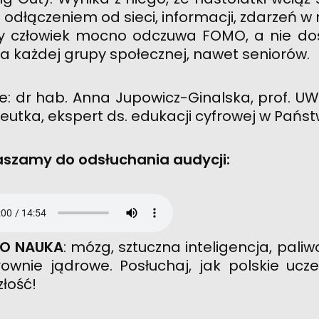
 odłączeniem od sieci, informacji, zdarzeń 
 człowiek mocno odczuwa FOMO, a nie doś
a każdej grupy społecznej, nawet seniorów.
e: dr hab. Anna Jupowicz-Ginalska, prof. U
eutka, ekspert ds. edukacji cyfrowej w Pa
szamy do odsłuchania audycji:
IO NAUKA
: mózg, sztuczna inteligencja, paliw
rownie jądrowe. Posłuchaj, jak polskie ucze
złość!