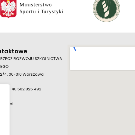
ntaktowe
 RZECZ ROZWOJU SZKOLNICTWA
IEGO
 2/4, 00-310 Warszawa
924, +48 502 825 492
.edu.pl