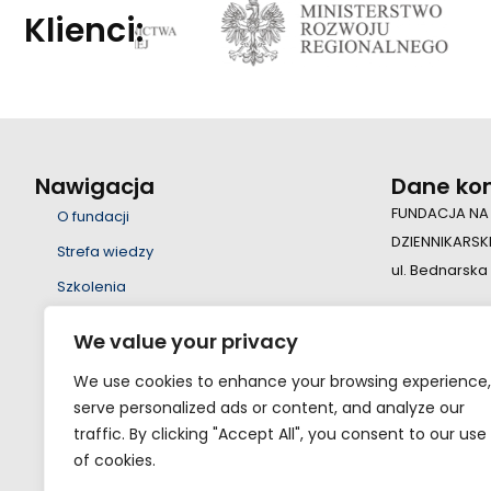
Klienci:
Nawigacja
Dane ko
FUNDACJA NA
O fundacji
DZIENNIKARSK
Strefa wiedzy
ul. Bednarska
Szkolenia
Wsparcie
+48 22 55 23 
We value your privacy
Edukacja
fundacja@fsd
We use cookies to enhance your browsing experience,
Projekty
serve personalized ads or content, and analyze our
Nauka
traffic. By clicking "Accept All", you consent to our use
of cookies.
Kontakt