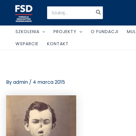
Skip
Post
Search
to
navigation
for:
content
SZKOLENIA
PROJEKTY
O FUNDACJI
MUL
WSPARCIE
KONTAKT
By
admin
/
4 marca 2015