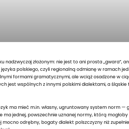
ku nadzwyczaj złożonym: nie jest to ani prosta „gwara”, 
t języka polskiego, czyli regionalną odmianę w ramach jed
okalnymi formami gramatycznymi, ale wciąż osadzone w cią
ych jest wspólnych z innymi polskimi dialektami, a śląskie
j język ma mieć m.in. własny, ugruntowany system norm — g
nie ma jednej, powszechnie uznanej normy, którą mogłoby 
j mocno odrębny, bogaty dialekt polszczyzny niż zupełnie 