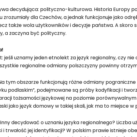
ywa decydująca: polityczno-kulturowa. Historia Europy po
iu zrozumiały dla Czechów, a jednak funkcjonuje jako odrę
lecz także wola użytkowników i decyzje państwa. A skoro s
, a zaczyna być polityczny.
a!
 jeśli uznamy jeden etnolekt za język regionalny, czy n
szystkie regionalne odmiany polszczyzny powinny otrzy
a. Na tym obszarze funkcjonują różne odmiany pogranicz
zyku podlaskim”, podejmowane są próby kodyfikacji i tworz
klaracji tożsamości językowej na poziomie porównywalny
aski jako język domowy w takiej skali, jak ma to miejsce w
winny decydować o uznaniu języka regionalnego? Liczba u
 trwałość jej identyfikacji? W polskim prawie istnieje obe