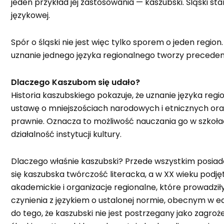
jeden przykład jej zastosowania — kaszubski. Śląski st
językowej.
Spór o śląski nie jest więc tylko sporem o jeden reg
uznanie jednego języka regionalnego tworzy preceden
Dlaczego Kaszubom się udało
?
Historia kaszubskiego pokazuje, że uznanie języka reg
ustawę o mniejszościach narodowych i etnicznych oraz
prawnie. Oznacza to możliwość nauczania go w szkołac
działalność instytucji kultury.
Dlaczego właśnie kaszubski? Przede wszystkim posiadał
się kaszubska twórczość literacka, a w XX wieku podjęt
akademickie i organizacje regionalne, które prowad
czynienia z językiem o ustalonej normie, obecnym w e
do tego, że kaszubski nie jest postrzegany jako zagro