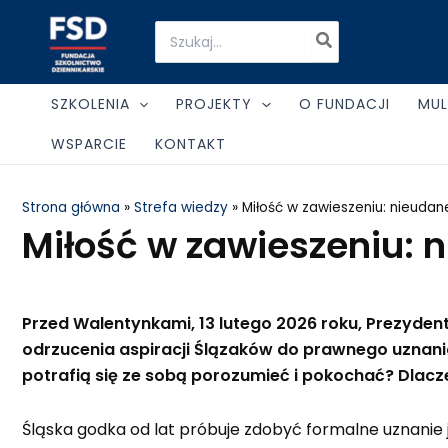
Skip
Search
to
for:
content
SZKOLENIA
PROJEKTY
O FUNDACJI
MUL
WSPARCIE
KONTAKT
Strona główna
»
Strefa wiedzy
»
Miłość w zawieszeniu: nieudane
Miłość w zawieszeniu: n
Przed Walentynkami, 13 lutego 2026 roku, Prezydent
odrzucenia aspiracji Ślązaków do prawnego uznania 
potrafią się ze sobą porozumieć i pokochać? Dlacz
Śląska godka od lat próbuje zdobyć formalne uznanie j