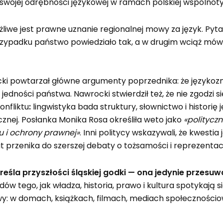
 swojej odrębności językowej w ramach polskiej wspólno
liwe jest prawne uznanie regionalnej mowy za język. Pyta
przypadku państwo powiedziało tak, a w drugim wciąż mówi
ki powtarzał główne argumenty poprzednika: że językoznawc
jedności państwa. Nawrocki stwierdził też, że nie zgodzi 
onfliktu
:
lingwistyka bada struktury, słownictwo i historię j
znej. Posłanka Monika Rosa określiła weto jako
«polityczn
u i ochrony prawnej»
. Inni politycy wskazywali, że kwest
 przenika do szerszej debaty o tożsamości i reprezentacj
reśla przyszłości śląskiej godki — ona jedynie
przesuwa
dów tego, jak władza, historia, prawo i kultura spotykają
żywy: w domach, książkach, filmach, mediach społeczności