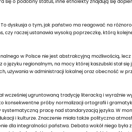
ara się o podobny status, inne etnolekty znajdują się do
ion. To dyskusja o tym, jak państwo ma reagować na różn
s, czy raczej ustanawia wysoką poprzeczkę, którą kolej
ionalnego w Polsce nie jest abstrakcyjną możliwością, l
 o języku regionalnym, na mocy której kaszubski stał s
h, używania w administracji lokalnej oraz obecność w prz
 wcześniej ugruntowaną tradycję literacką i wyraźnie wy
o konsekwentne próby normalizacji ortografii i gramatyki. 
ziły systematyczną pracę nad standaryzacją języka. W m
dukacji i kulturze. Znaczenie miała także polityczna atm
żenie dla integralności państwa. Debata wokół niego była