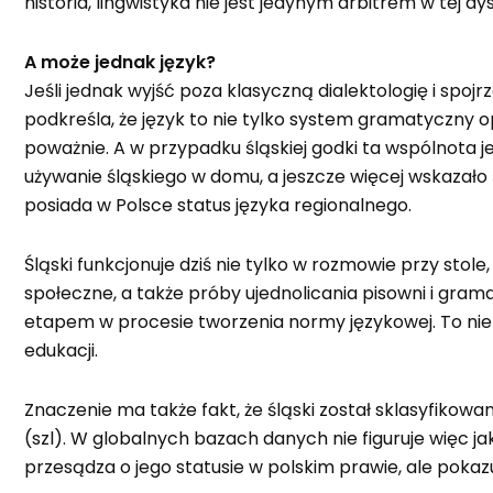
historia, lingwistyka nie jest jedynym arbitrem w tej dys
A może jednak język?
Jeśli jednak wyjść poza klasyczną dialektologię i spo
podkreśla, że język to nie tylko system gramatyczny op
poważnie. A w przypadku śląskiej godki ta wspólnota 
używanie śląskiego w domu, a jeszcze więcej wskazało
posiada w Polsce status języka regionalnego.
Śląski funkcjonuje dziś nie tylko w rozmowie przy stol
społeczne, a także próby ujednolicania pisowni i grama
etapem w procesie tworzenia normy językowej. To nie 
edukacji.
Znaczenie ma także fakt, że śląski został sklasyfikow
(szl). W globalnych bazach danych nie figuruje więc j
przesądza o jego statusie w polskim prawie, ale poka