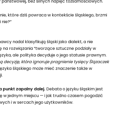
ty państwowej, bez silnych napięć tożsamościowych.
nie, które dziś powraca w kontekście śląskiego, brzmi
 nie?”
y nadal klasyfikują śląski jako dialekt, a nie
się na rozwiązania “tworzące sztuczne podziały w
ęzyka, ale polityka
decyduje o jego statusie prawnym.
ą decyzję, która ignoruje pragnienie tysięcy Ślązaczek
ia języka śląskiego może mieć znaczenie także w
i.
 punkt zapalny dalej
.
Debata o języku śląskim jest
 się w jednym miejscu — i jak trudno czasem pogodzić
owych i w sercach jego użytkowników.