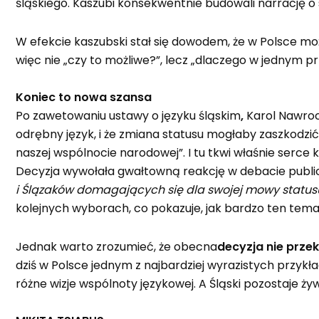
śląskiego. Kaszubi konsekwentnie budowali narrację o
W efekcie kaszubski stał się dowodem, że w Polsce moż
więc nie „czy to możliwe?”, lecz „dlaczego w jednym 
Koniec to nowa szansa
Po zawetowaniu ustawy o języku śląskim
,
Karol Nawroc
odrębny język, i że zmiana statusu mogłaby zaszkodzić 
naszej wspólnocie narodowej”. I tu tkwi właśnie serce k
Decyzja wywołała gwałtowną reakcję w debacie public
i Ślązaków domagających się dla swojej mowy status
kolejnych wyborach, co pokazuje, jak bardzo ten temat
Jednak warto zrozumieć, że obecna
decyzja nie przek
dziś w Polsce jednym z najbardziej wyrazistych przykła
różne wizje wspólnoty językowej. A Śląski pozostaje 