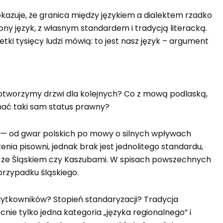
kazuje, że granica między językiem a dialektem rzadko
bny język, z własnym standardem i tradycją literacką.
etki tysięcy ludzi mówią: to jest nasz język – argument
ie otworzymy drzwi dla kolejnych? Co z mową podlaską,
mać taki sam status prawny?
ne — od gwar polskich po mowy o silnych wpływach
enia pisowni, jednak brak jest jednolitego standardu,
m ze Śląskiem czy Kaszubami. W spisach powszechnych
 przypadku śląskiego.
żytkowników? Stopień standaryzacji? Tradycja
cnie tylko jedna kategoria „języka regionalnego” i