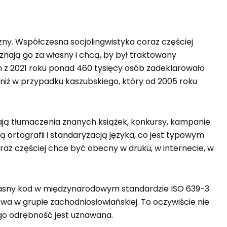
czny. Współczesna socjolingwistyka coraz częściej
uznają go za własny i chcą, by był traktowany
m z 2021 roku ponad 460 tysięcy osób zadeklarowało
niż w przypadku kaszubskiego, który od 2005 roku
wstają tłumaczenia znanych książek, konkursy, kampanie
ą ortografii i standaryzacją języka, co jest typowym
az częściej chce być obecny w druku, w internecie, w
ł własny kod w międzynarodowym standardzie ISO 639-3
owa w grupie zachodniosłowiańskiej. To oczywiście nie
ego odrębność jest uznawana.