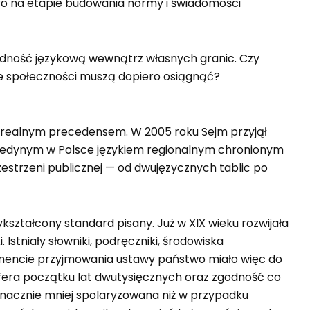
piero na etapie budowania normy i świadomości
orodność językową wewnątrz własnych granic. Czy
ne społeczności muszą dopiero osiągnąć?
ecz realnym precedensem. W 2005 roku Sejm przyjął
ię jedynym w Polsce językiem regionalnym chronionym
estrzeni publicznej — od dwujęzycznych tablic po
kształcony standard pisany. Już w XIX wieku rozwijała
Istniały słowniki, podręczniki, środowiska
omencie przyjmowania ustawy państwo miało więc do
osfera początku lat dwutysięcznych oraz zgodność co
 znacznie mniej spolaryzowana niż w przypadku