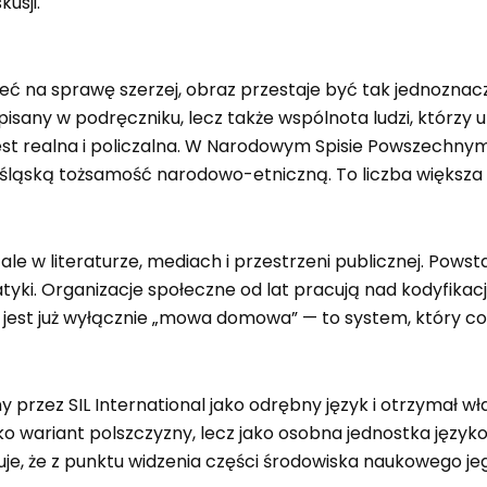
kusji.
jrzeć na sprawę szerzej, obraz przestaje być tak jednozna
isany w podręczniku, lecz także wspólnota ludzi, którzy 
jest realna i policzalna. W Narodowym Spisie Powszechny
 śląską tożsamość narodowo-etniczną. To liczba większa 
e, ale w literaturze, mediach i przestrzeni publicznej. Po
tyki. Organizacje społeczne od lat pracują nad kodyfikacj
jest już wyłącznie „mowa domowa” — to system, który cor
any przez SIL International jako odrębny język i otrzyma
ako wariant polszczyzny, lecz jako osobna jednostka język
zuje, że z punktu widzenia części środowiska naukowego j