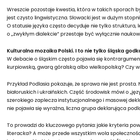
Wreszcie pozostaje kwestia, która w takich sporach b
jest czysto lingwistyczna. Słowacki jest w dużym stopn
O statusie języka często decyduje nie tylko struktura, 
o „zwykłym dialekcie” przestaje być wyłącznie naukowy
Kulturalna mozaika Polski. I to nie tylko śląska godk
W debacie o śląskim często pojawia się kontrargument:
kurpiowską, gwarą góralską albo wielkopolską? Czy w
Przykład Podlasia pokazuje, że sprawa nie jest prost
białoruskich i ukraińskich. Część środowisk mówi o „ję
szerokiego zaplecza instytucjonalnego i masowej de
nie pojawia się wyraźna, liczna grupa deklarująca podl
To prowadzi do kluczowego pytania: jakie kryteria po
literacka? A może przede wszystkim wola społeczności i