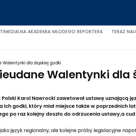
TIMEDIALNA AKADEMIA MŁODEGO REPORTERA
TERAZ NA
 Walentynki dla śląskiej godki
ieudane Walentynki dla ś
 Polski Karol Nawrocki
zawetował ustawę uznającą języ
ich godki, który miał miejsce także w poprzednich lat
ego po raz kolejny doszło do odrzucenia ustawy,a cud
ako język regionalny, ale kolejne próby legislacyjne napo