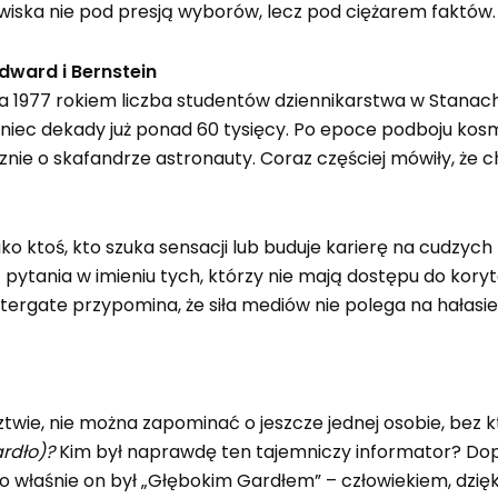
wiska nie pod presją wyborów, lecz pod ciężarem faktów.
oodward
i Bernstein
a 1977 rokiem liczba studentów dziennikarstwa w Stanach 
d koniec dekady już ponad 60 tysięcy. Po epoce podboju 
nie o skafandrze astronauty. Coraz częściej mówiły, że c
 ktoś, kto szuka sensacji lub buduje karierę na cudzych 
tania w imieniu tych, którzy nie mają dostępu do koryta
tergate przypomina, że siła mediów nie polega na hałasie
wie, nie można zapominać o jeszcze jednej osobie, bez k
ardło)?
Kim był naprawdę ten tajemniczy informator? Dopie
to właśnie on był „Głębokim Gardłem” – człowiekiem, dzię