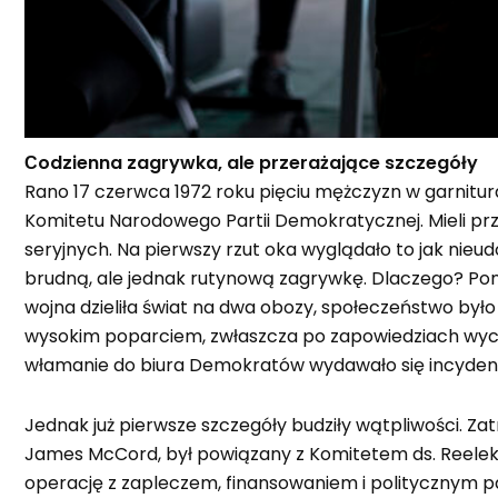
Сodzienna zagrywka, ale przerażające szczegóły
Rano 17 czerwca 1972 roku pięciu mężczyzn w garnit
Komitetu Narodowego Partii Demokratycznej. Mieli pr
seryjnych. Na pierwszy rzut oka wyglądało to jak nieu
brudną, ale jednak rutynową zagrywkę. Dlaczego? Pon
wojna dzieliła świat na dwa obozy, społeczeństwo było 
wysokim poparciem, zwłaszcza po zapowiedziach wycof
włamanie do biura Demokratów wydawało się incyde
Jednak już pierwsze szczegóły budziły wątpliwości. Za
James McCord, był powiązany z Komitetem ds. Reelekc
operację z zapleczem, finansowaniem i politycznym pa