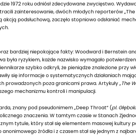
padzie 1972 roku odniósł zdecydowane zwycięstwo. Wydawał
nni tracili zainteresowanie, dwóch młodych reporterów „T
lką akcją podsłuchową, zaczęło stopniowo odsłaniać mec
ych.
az bardziej niepokojące fakty: Woodward i Bernstein anal
wa była ryzykiem, każde nazwisko wymagało potwierdzenia
Dziennikarze szybko odkryli, że pieniądze znalezione p
awiły się informacje o systematycznych działaniach maj
jach prowadzonych poza granicami prawa. Artykuły
„The W
zego mechanizmu kontroli i manipulacji.
arda, znany pod pseudonimem „Deep Throat” (
pl. Głębok
olicznego znaczenia. W tamtym czasie w Stanach Zjedno
ycznym tytule, który stał się elementem masowej kultury p
 anonimowego źródła i z czasem stał się jednym z najba