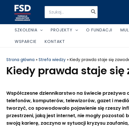
Skip
Search
to
for:
content
SZKOLENIA
PROJEKTY
O FUNDACJI
MUL
WSPARCIE
KONTAKT
Strona główna
»
Strefa wiedzy
»
Kiedy prawda staje się zawode
Kiedy prawda staje się
Współczesne dziennikarstwo na świecie przeżywa og
telefonów, komputerów, telewizorów, gazet i medió
tworzyć, co spowodowało pojawienie się rzeszy inf
przestrzeni, jaką jest internet, nie mogły pozosta
swoją karierę, zaczyna w sytuacji kryzysu zaufani