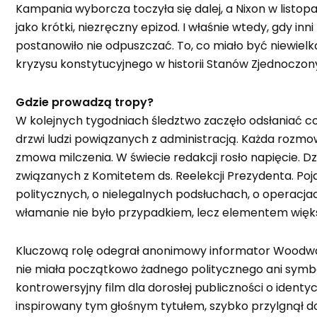
Kampania wyborcza toczyła się dalej, a Nixon w listo
jako krótki, niezręczny epizod. I właśnie wtedy, gdy i
postanowiło nie odpuszczać. To, co miało być niewie
kryzysu konstytucyjnego w historii Stanów Zjednoczon
Gdzie prowadzą tropy?
W kolejnych tygodniach śledztwo zaczęło odsłaniać cor
drzwi ludzi powiązanych z administracją. Każda rozmo
zmowa milczenia. W świecie redakcji rosło napięcie. 
związanych z Komitetem ds. Reelekcji Prezydenta. Poj
politycznych, o nielegalnych podsłuchach, o operac
włamanie nie było przypadkiem, lecz elementem więks
Kluczową rolę odegrał anonimowy informator Woodw
nie miała początkowo żadnego politycznego ani symb
kontrowersyjny film dla dorosłej publiczności o ident
inspirowany tym głośnym tytułem, szybko przylgnął do