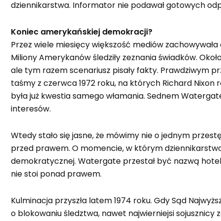
dziennikarstwa. Informator nie podawał gotowych odpow
Koniec amerykańskiej demokracji?
Przez wiele miesięcy większość mediów zachowywała os
Miliony Amerykanów śledziły zeznania świadków. Około
ale tym razem scenariusz pisały fakty. Prawdziwym 
taśmy z czerwca 1972 roku, na których Richard Nixon 
była już kwestia samego włamania. Sednem Watergate 
interesów.
Wtedy stało się jasne, że mówimy nie o jednym przest
przed prawem. O momencie, w którym dziennikarstwo p
demokratycznej. Watergate przestał być nazwą hotelu
nie stoi ponad prawem.
Kulminacja przyszła latem 1974 roku. Gdy Sąd Najwyżs
o blokowaniu śledztwa, nawet najwierniejsi sojusznicy z