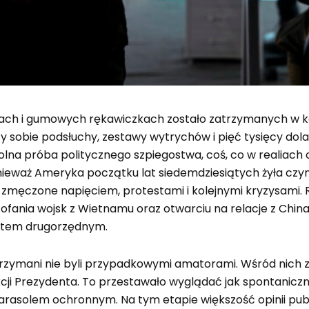
urach i gumowych rękawiczkach zostało zatrzymanych w k
zy sobie podsłuchy, zestawy wytrychów i pięć tysięcy 
dolna próba politycznego szpiegostwa, coś, co w realiac
ieważ Ameryka początku lat siedemdziesiątych żyła czy
zmęczone napięciem, protestami i kolejnymi kryzysami. Rich
ania wojsk z Wietnamu oraz otwarciu na relacje z China
ntem drugorzędnym.
trzymani nie byli przypadkowymi amatorami. Wśród nich zna
ji Prezydenta. To przestawało wyglądać jak spontaniczn
rasolem ochronnym. Na tym etapie większość opinii public