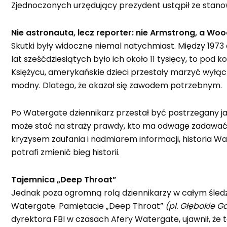
Zjednoczonych urzędujący prezydent ustąpił ze stano
Nie astronauta, lecz reporter: nie Armstrong, a W
Skutki były widoczne niemal natychmiast. Między 1973 
lat sześćdziesiątych było ich około 11 tysięcy, to po
Księżycu, amerykańskie dzieci przestały marzyć wyłącz
modny. Dlatego, że okazał się zawodem potrzebnym.
Po Watergate dziennikarz przestał być postrzegany jako
może stać na straży prawdy, kto ma odwagę zadawać py
kryzysem zaufania i nadmiarem informacji, historia Wa
potrafi zmienić bieg historii.
Tajemnica „Deep Throat”
Jednak poza ogromną rolą dziennikarzy w całym śledzt
Watergate. Pamiętacie „Deep Throat”
(pl. Głębokie G
dyrektora FBI w czasach Afery Watergate, ujawnił, że 