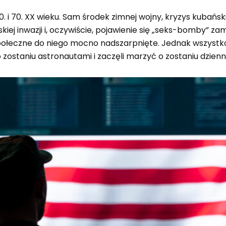
. i 70. XX wieku. Sam środek zimnej wojny, kryzys kubańsk
skiej inwazji i, oczywiście, pojawienie się „seks-bomby” 
e społeczne do niego mocno nadszarpnięte. Jednak wszyst
 zostaniu astronautami i zaczęli marzyć o zostaniu dzienn