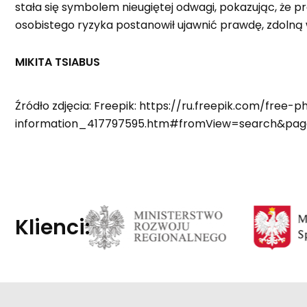
stała się symbolem nieugiętej odwagi, pokazując, że p
osobistego ryzyka postanowił ujawnić prawdę, zdolną
MIKITA TSIABUS
Źródło zdjęcia: Freepik: https://ru.freepik.com/free
information_417797595.htm#fromView=search&page
Klienci: