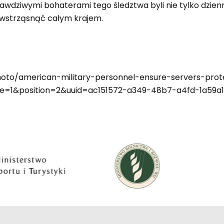
rawdziwymi bohaterami tego śledztwa byli nie tylko dzien
 wstrząsnąć całym krajem.
-photo/american-military-personnel-ensure-servers-prote
=1&position=2&uuid=ac151572-a349-48b7-a4fd-1a59a