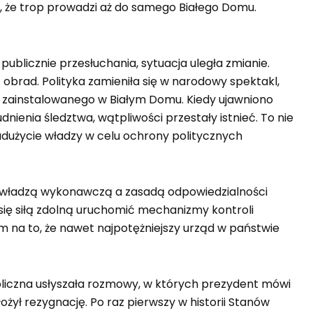
ł, że trop prowadzi aż do samego Białego Domu.
blicznie przesłuchania, sytuacja uległa zmianie.
obrad. Polityka zamieniła się w narodowy spektakl,
 zainstalowanego w Białym Domu. Kiedy ujawniono
enia śledztwa, wątpliwości przestały istnieć. To nie
adużycie władzy w celu ochrony politycznych
zy władzą wykonawczą a zasadą odpowiedzialności
ię siłą zdolną uruchomić mechanizmy kontroli
 na to, że nawet najpotężniejszy urząd w państwie
ubliczna usłyszała rozmowy, w których prezydent mówi
łożył rezygnację. Po raz pierwszy w historii Stanów