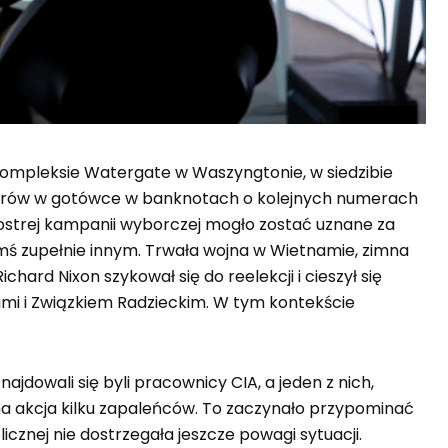
ompleksie Watergate w Waszyngtonie, w siedzibie
dolarów w gotówce w banknotach o kolejnych numerach
h ostrej kampanii wyborczej mogło zostać uznane za
mś zupełnie innym. Trwała wojna w Wietnamie, zimna
ard Nixon szykował się do reelekcji i cieszył się
mi i Związkiem Radzieckim. W tym kontekście
jdowali się byli pracownicy CIA, a jeden z nich,
a akcja kilku zapaleńców. To zaczynało przypominać
znej nie dostrzegała jeszcze powagi sytuacji.