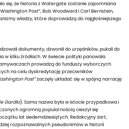
o się, że historia z Watergate zostanie zapomniana
he Washington Post”, Bob Woodward i Carl Bernstein,
hanizmy władzy, które doprowadzą do najgłośniejszego
izowali dokumenty, dzwonili do urzędników, pukali do
 w kilku źródłach. W świecie polityki panowała
rzy włamywaczach prowadzą do funduszy wyborczych
ących na celu dyskredytację przeciwników
ashington Post”
zaczęły układać się w spójną narrację:
ie Gardło
). Sama nazwa była w istocie przypadkowa i
czonych ogromną popularnością cieszył się
oczątku lat siedemdziesiątych. Redakcyjny żart,
rdziej rozpoznawalnych pseudonimów w historii