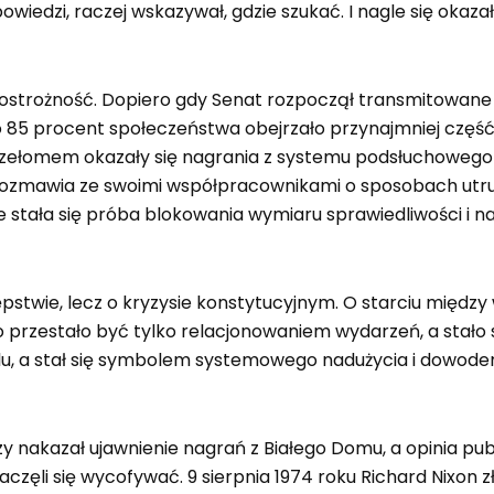
iedzi, raczej wskazywał, gdzie szukać. I nagle się okaza
trożność. Dopiero gdy Senat rozpoczął transmitowane pu
 85 procent społeczeństwa obejrzało przynajmniej część 
przełomem okazały się nagrania z systemu podsłuchowego
rozmawia ze swoimi współpracownikami o sposobach utrudni
stała się próba blokowania wymiaru sprawiedliwości i n
ępstwie, lecz o kryzysie konstytucyjnym. O starciu międ
rzestało być tylko relacjonowaniem wydarzeń, a stało s
, a stał się symbolem systemowego nadużycia i dowodem
zy nakazał ujawnienie nagrań z Białego Domu, a opinia p
aczęli się wycofywać. 9 sierpnia 1974 roku Richard Nixon z