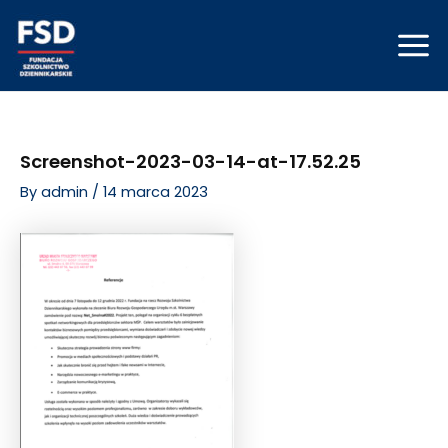
Skip
Post
Mai
to
navigation
Men
content
Screenshot-2023-03-14-at-17.52.25
By
admin
/
14 marca 2023