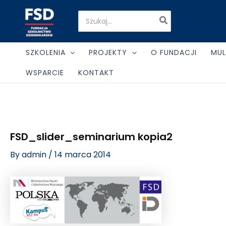
Skip
Post
Search
to
navigation
for:
content
SZKOLENIA
PROJEKTY
O FUNDACJI
MUL
WSPARCIE
KONTAKT
FSD_slider_seminarium kopia2
By
admin
/
14 marca 2014