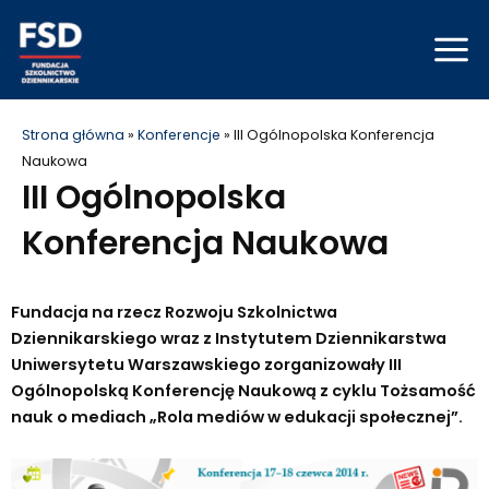
Skip
Mai
to
Men
content
Strona główna
»
Konferencje
»
III Ogólnopolska Konferencja
Naukowa
III Ogólnopolska
Konferencja Naukowa
Fundacja na rzecz Rozwoju Szkolnictwa
Dziennikarskiego wraz z Instytutem Dziennikarstwa
Uniwersytetu Warszawskiego zorganizowały III
Ogólnopolską Konferencję Naukową z cyklu Tożsamość
nauk o mediach „Rola mediów w edukacji społecznej”.