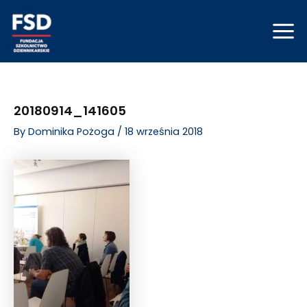
Skip
Post
Mai
to
navigation
Men
content
20180914_141605
By
Dominika Pożoga
/
18 września 2018