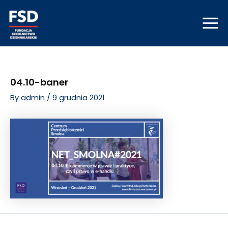
Skip
Post
Mai
to
navigation
Men
content
04.10-baner
By
admin
/
9 grudnia 2021