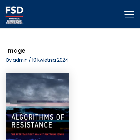
Skip
Post
Mai
to
navigation
Men
content
image
By
admin
/
10 kwietnia 2024