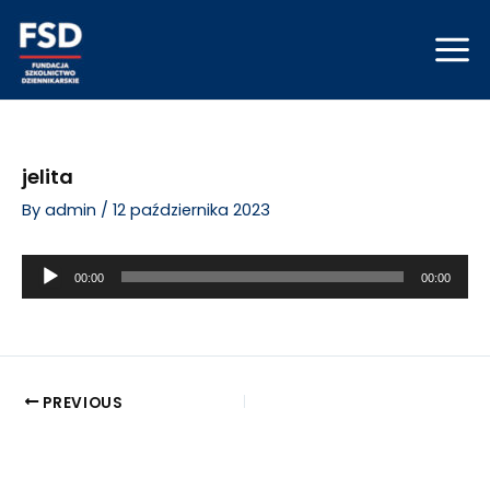
Skip
Post
Mai
to
navigation
Men
content
jelita
By
admin
/
12 października 2023
Odtwarzacz
00:00
00:00
plików
dźwiękowych
PREVIOUS