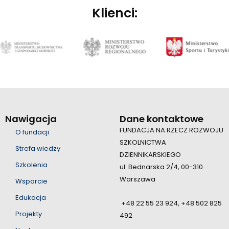
Klienci:
Nawigacja
Dane kontaktowe
FUNDACJA NA RZECZ ROZWOJU
O fundacji
SZKOLNICTWA
Strefa wiedzy
DZIENNIKARSKIEGO
Szkolenia
ul. Bednarska 2/4, 00-310
Warszawa
Wsparcie
Edukacja
+48 22 55 23 924, +48 502 825
Projekty
492