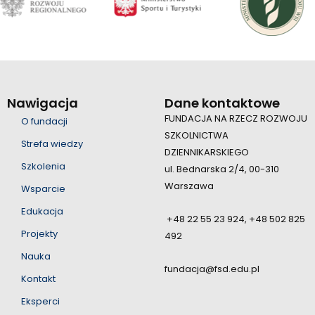
Nawigacja
Dane kontaktowe
FUNDACJA NA RZECZ ROZWOJU
O fundacji
SZKOLNICTWA
Strefa wiedzy
DZIENNIKARSKIEGO
Szkolenia
ul. Bednarska 2/4, 00-310
Warszawa
Wsparcie
Edukacja
+48 22 55 23 924, +48 502 825
Projekty
492
Nauka
fundacja@fsd.edu.pl
Kontakt
Eksperci