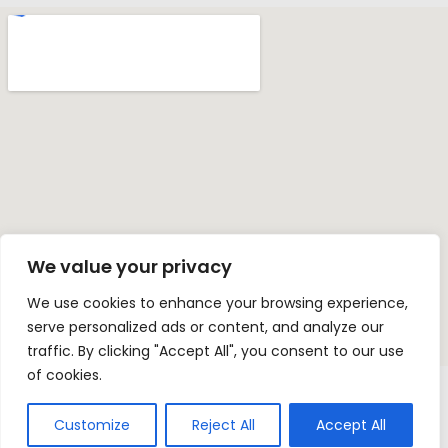
We value your privacy
We use cookies to enhance your browsing experience,
serve personalized ads or content, and analyze our
traffic. By clicking "Accept All", you consent to our use
of cookies.
© Fundacja na rzecz Rozwoju Szkolnictwa Dziennikarskiego.
Wszelkie prawa zastrzeżone
Customize
Reject All
Accept All
Wykonane przez madraszewska.pl