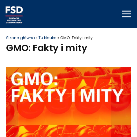
Skip
Mai
to
Men
content
Strona główna
»
Tu Nauka
»
GMO: Fakty i mity
GMO: Fakty i mity