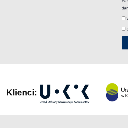
Par
dan
Klienci: