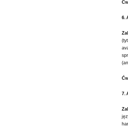
Ćw
6. 
Za
(ty
av
sp
(an
Ćw
7.
Za
ję
ha