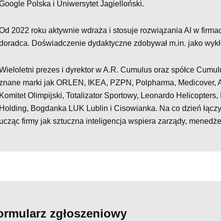
Google Polska i Uniwersytet Jagielloński.
Od 2022 roku aktywnie wdraża i stosuje rozwiązania AI w firmach 
doradca. Doświadczenie dydaktyczne zdobywał m.in. jako w
Wieloletni prezes i dyrektor w A.R. Cumulus oraz spółce Cumu
znane marki jak ORLEN, IKEA, PZPN, Polpharma, Medicover, A
Komitet Olimpijski, Totalizator Sportowy, Leonardo Helicopters,
Holding, Bogdanka LUK Lublin i Cisowianka. Na co dzień łącz
ucząc firmy jak sztuczna inteligencja wspiera zarządy, menedże
ormularz zgłoszeniowy