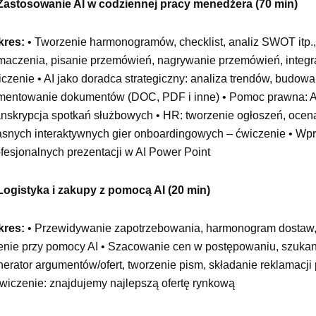
 Zastosowanie AI w codziennej pracy menedżera (70 min)
kres:
• Tworzenie harmonogramów, checklist, analiz SWOT itp.
umaczenia, pisanie przemówień, nagrywanie przemówień, integr
czenie • AI jako doradca strategiczny: analiza trendów, budowa
mentowanie dokumentów (DOC, PDF i inne) • Pomoc prawna: Anal
anskrypcja spotkań służbowych • HR: tworzenie ogłoszeń, ocen
asnych interaktywnych gier onboardingowych – ćwiczenie • Wp
fesjonalnych prezentacji w AI Power Point
 Logistyka i zakupy z pomocą AI (20 min)
kres:
• Przewidywanie zapotrzebowania, harmonogram dostaw, p
renie przy pomocy AI • Szacowanie cen w postępowaniu, szukani
erator argumentów/ofert, tworzenie pism, składanie reklamacji 
ćwiczenie: znajdujemy najlepszą ofertę rynkową