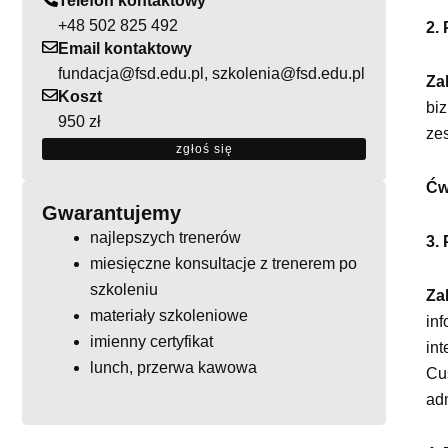
Telefon kontaktowy
+48 502 825 492
2.
Email kontaktowy
fundacja@fsd.edu.pl, szkolenia@fsd.edu.pl
Za
Koszt
biz
950 zł
ze
zgłoś się
Ćw
Gwarantujemy
najlepszych trenerów
3.
miesięczne konsultacje z trenerem po
szkoleniu
Za
materiały szkoleniowe
inf
imienny certyfikat
int
lunch, przerwa kawowa
Cus
ad