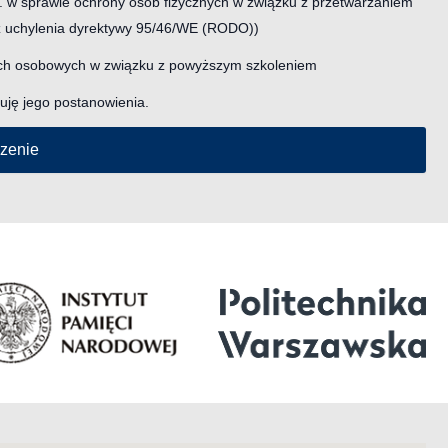
r. w sprawie ochrony osób fizycznych w związku z przetwarzaniem
z uchylenia dyrektywy 95/46/WE (RODO))
ch osobowych w związku z powyższym szkoleniem
ję jego postanowienia.
szenie