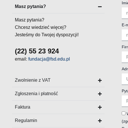
Imi
Masz pytania?
Masz pytania?
E-m
Chcesz wiedzieć więcej?
Jesteśmy do Twojej dyspozycji!
Fi
(22) 55 23 924
email:
fundacja@fsd.edu.pl
Adr
Zwolnienie z VAT
Pyt
Zgłoszenia i płatność
Faktura
Regulamin
(zg