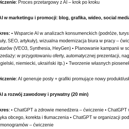
iczenie
: Proces przetargowy z AI – krok po kroku
AI w marketingu i promocji: blog, grafika, wideo, social medi
kres:
• Wsparcie AI w analizach konsumenckich (podróże, turyst
tuły, SEO, artykuły), wizualna modernizacja biura w pracy – ćwi
atarów (VEO3, Synthesia, HeyGen) • Planowanie kampanii w soci
rzedaży: w przygotowaniu oferty, automatycznej prezentacji, n
gielski, niemiecki, ukraiński itp.) • Tworzenie własnych pios
iczenie
: AI generuje posty + grafiki promujące nowy produkt/u
 AI a rozwój zawodowy i prywatny (20 min)
kres
: • ChatGPT a zdrowie menedżera – ćwiczenie • ChatGPT 
zyka obcego, korekta i tłumaczenia • ChatGPT w organizacji po
rmonogramów – ćwiczenie