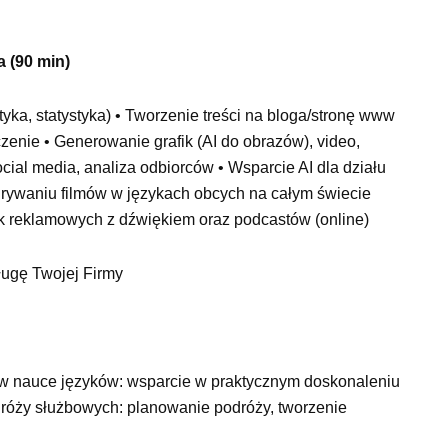
a (90 min)
yka, statystyka) • Tworzenie treści na bloga/stronę www
czenie • Generowanie grafik (AI do obrazów), video,
al media, analiza odbiorców • Wsparcie AI dla działu
agrywaniu filmów w językach obcych na całym świecie
enek reklamowych z dźwiękiem oraz podcastów (online)
sługę Twojej Firmy
w nauce języków: wsparcie w praktycznym doskonaleniu
dróży służbowych: planowanie podróży, tworzenie