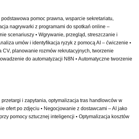
, podstawowa pomoc prawna, wsparcie sekretariatu,
acja nagrywarki z programami do spotkań online –
nie scenariuszy • Wgrywanie, przegląd, streszczanie i
iza umów i identyfikacja ryzyk z pomocą AI – ćwiczenie •
a CV, planowanie rozmów rekrutacyjnych, tworzenie
rowadzenie do automatyzacji N8N • Automatyczne tworzenie
rzetargi i zapytania, optymalizacja tras handlowców w
e ofert po zdjęciu • Negocjowanie z dostawcami – AI jako
przy pomocy sztucznej inteligencji • Optymalizacja kosztów