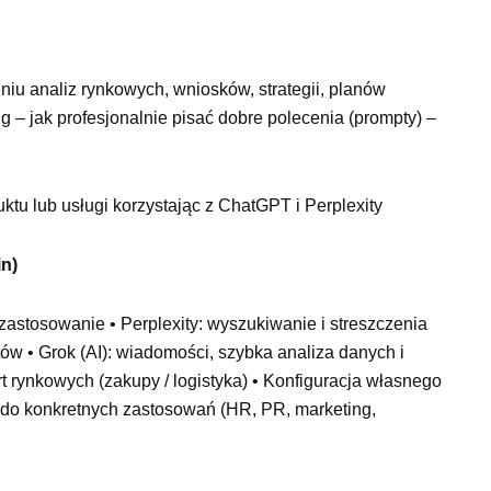
niu analiz rynkowych, wniosków, strategii, planów
g – jak profesjonalnie pisać dobre polecenia (prompty) –
tu lub usługi korzystając z ChatGPT i Perplexity
in)
 zastosowanie • Perplexity: wyszukiwanie i streszczenia
tów • Grok (AI): wiadomości, szybka analiza danych i
rt rynkowych (zakupy / logistyka) • Konfiguracja własnego
w do konkretnych zastosowań (HR, PR, marketing,