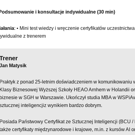
 Podsumowanie i konsultacje indywidualne (30 min)
iałania
: • Mini test wiedzy i wręczenie certyfikatów uczestnictw
dywidualne z trenerem
Trener
Jan Matysik
Praktyk z ponad 25-letnim doświadczeniem w komunikowaniu
Klasy Biznesowej Wyższej Szkoły HEAO Arnhem w Holandii o
biznesie w SGH w Warszawie. Ukończył studia MBA w WSPiAw L
sztucznej inteligencjiz wynikiem bardzo dobrym.
Posiada Państwowy Certyfikat ze Sztucznej Inteligencji (BCU 
także certyfikaty międzynarodowe i krajowe, m.in. z kursów AI 