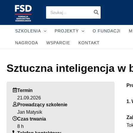
Skip
Search
to
for:
content
SZKOLENIA
PROJEKTY
O FUNDACJI
M
NAGRODA
WSPARCIE
KONTAKT
Sztuczna inteligencja w 
Pr
Termin
21.09.2026
1.
Prowadzący szkolenie
Jan Matysik
Za
Czas trwania
Tok
8 h