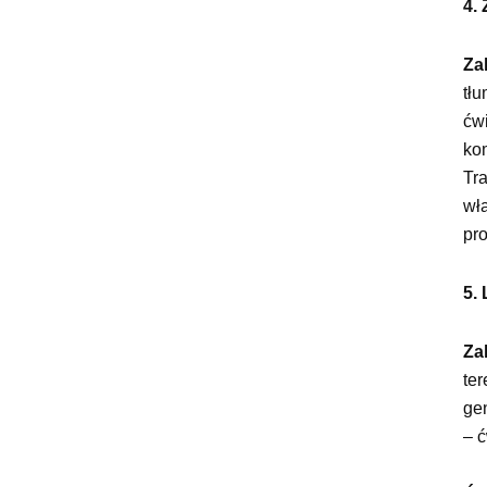
4.
Za
tł
ćwi
ko
Tr
wł
pro
5.
Za
te
gen
– 