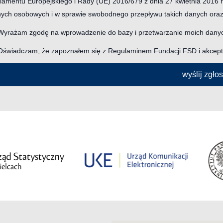
lamentu Europejskiego i Rady (UE) 2016/679 z dnia 27 kwietnia 2016 
ych osobowych i w sprawie swobodnego przepływu takich danych ora
Wyrażam zgodę na wprowadzenie do bazy i przetwarzanie moich dany
Oświadczam, że zapoznałem się z Regulaminem Fundacji FSD i akceptu
wyślij zgło