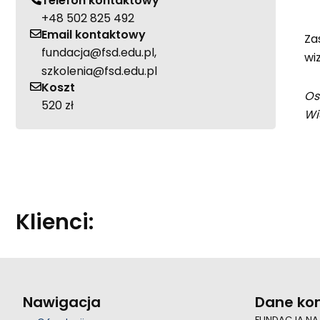
Telefon kontaktowy
+48 502 825 492
Email kontaktowy
Za
fundacja@fsd.edu.pl,
wi
szkolenia@fsd.edu.pl
Koszt
Os
520 zł
Wi
Klienci:
Nawigacja
Dane ko
FUNDACJA NA