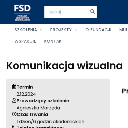
Skip
Search
to
for:
content
SZKOLENIA
PROJEKTY
O FUNDACJI
MUL
WSPARCIE
KONTAKT
Komunikacja wizualna
Termin
P
2.12.2024
Prowadzący szkolenie
Agnieszka Marzęda
Czas trwania
1 dzień/6 godzin akademickich