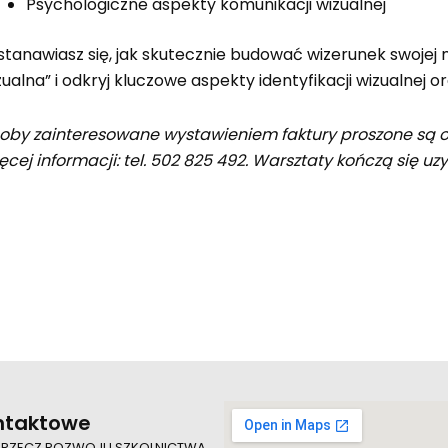
Psychologiczne aspekty komunikacji wizualnej
stanawiasz się, jak skutecznie budować wizerunek swojej 
zualna” i odkryj kluczowe aspekty identyfikacji wizualnej 
oby zainteresowane wystawieniem faktury proszone są o 
ęcej informacji: tel. 502 825 492. Warsztaty kończą się uz
ntaktowe
 RZECZ ROZWOJU SZKOLNICTWA