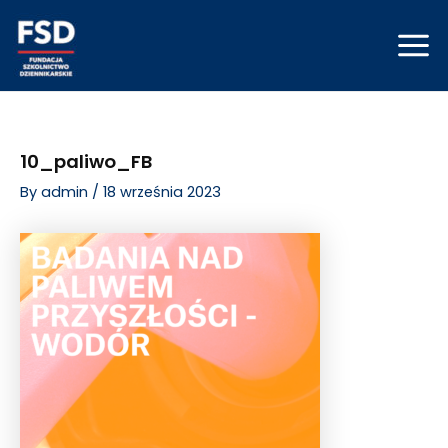
Skip
Post
Mai
to
navigation
Men
content
10_paliwo_FB
By
admin
/
18 września 2023