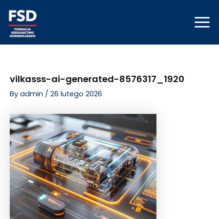
Skip
Post
Mai
to
navigation
Men
content
vilkasss-ai-generated-8576317_1920
By
admin
/
26 lutego 2026