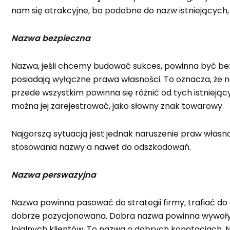
nam się atrakcyjne, bo podobne do nazw istniejących,
Nazwa bezpieczna
Nazwa, jeśli chcemy budować sukces, powinna być bezp
posiadają wyłączne prawa własności. To oznacza, że 
przede wszystkim powinna się różnić od tych istniejący
można jej zarejestrować, jako słowny znak towarowy.
Najgorszą sytuacją jest jednak naruszenie praw włas
stosowania nazwy a nawet do odszkodowań.
Nazwa perswazyjna
Nazwa powinna pasować do strategii firmy, trafiać do
dobrze pozycjonowana. Dobra nazwa powinna wywoływa
lojalnych klientów. To nazwa o dobrych konotacjach.