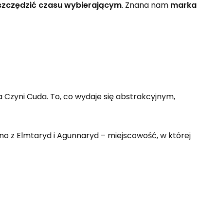
szcz
ę
dzi
ć
czasu wybieraj
ą
cym
. Znana nam
marka
 Czyni Cuda. To, co wydaje się abstrakcyjnym,
ono z Elmtaryd i Agunnaryd – miejscowość, w której