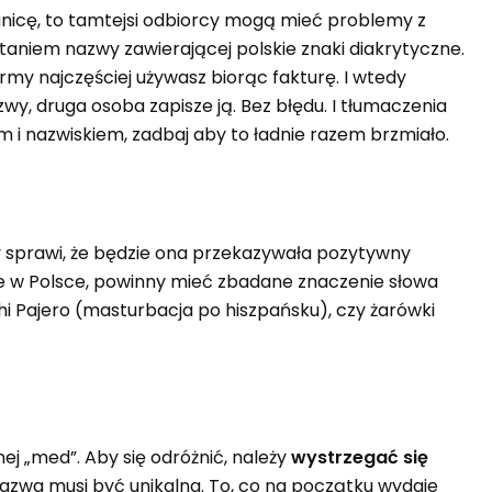
anicę, to tamtejsi odbiorcy mogą mieć problemy z
aniem nazwy zawierającej polskie znaki diakrytyczne.
my najczęściej używasz biorąc fakturę. I wtedy
wy, druga osoba zapisze ją. Bez błędu. I tłumaczenia
 i nazwiskiem, zadbaj aby to ładnie razem brzmiało.
 sprawi, że będzie ona przekazywała pozytywny
ie w Polsce, powinny mieć zbadane znaczenie słowa
hi Pajero (masturbacja po hiszpańsku), czy żarówki
j „med”. Aby się odróżnić, należy
wystrzega
ć
si
ę
Nazwa musi być unikalna. To, co na początku wydaje