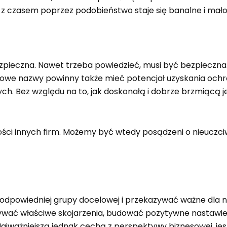
 z czasem poprzez podobieństwo staje się banalne i mało
ieczna. Nawet trzeba powiedzieć, musi być bezpieczna. N
nowe nazwy powinny także mieć potencjał uzyskania ochro
ch. Bez względu na to, jak doskonałą i dobrze brzmiącą jes
ności innych firm. Możemy być wtedy posądzeni o nieuczc
 odpowiedniej grupy docelowej i przekazywać ważne dla ni
ć właściwe skojarzenia, budować pozytywne nastawienie
 Najważniejszą jednak cechą z perspektywy biznesowej, j