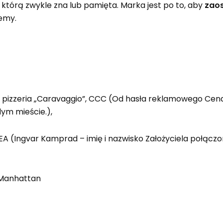
 którą zwykle zna lub pamięta. Marka jest po to, aby
zao
jemy.
: pizzeria „Caravaggio”, CCC (Od hasła reklamowego Cena
dym mieście.),
IKEA (Ingvar Kamprad – imię i nazwisko Założyciela połącz
 Manhattan