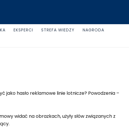
UKA
EKSPERCI
STREFA WIEDZY
NAGRODA
yć jako hasło reklamowe linie lotnicze? Powodzenia –
klamowy widać na obrazkach, użyły słów związanych z
ący.