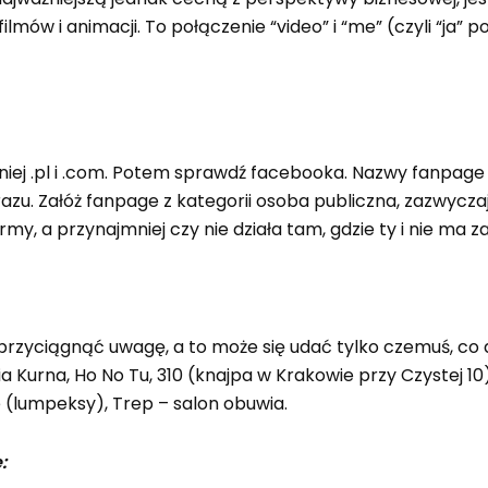
ilmów i animacji. To połączenie “video” i “me” (czyli “ja” 
 .pl i .com. Potem sprawdź facebooka. Nazwy fanpage ni
azu. Załóż fanpage z kategorii osoba publiczna, zazwycz
my, a przynajmniej czy nie działa tam, gdzie ty i nie ma z
zyciągnąć uwagę, a to może się udać tylko czemuś, co do
a Kurna, Ho No Tu, 310 (knajpa w Krakowie przy Czystej 1
e (lumpeksy), Trep – salon obuwia.
: