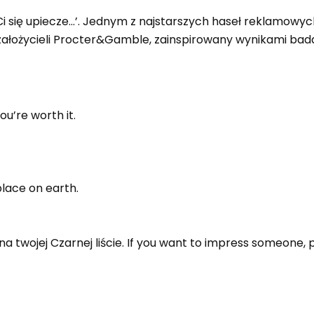
IĄ Ci się upiecze…’. Jednym z najstarszych haseł reklamow
z założycieli Procter&Gamble, zainspirowany wynikami ba
u’re worth it.
place on earth.
a twojej Czarnej liście. If you want to impress someone, pu