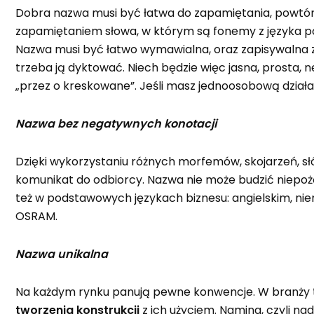
Dobra nazwa musi być łatwa do zapamiętania, powtórze
zapamiętaniem słowa, w którym są fonemy z języka pol
Nazwa musi być łatwo wymawialna, oraz zapisywalna ze
trzeba ją dyktować. Niech będzie więc jasna, prosta, n
„przez o kreskowane”. Jeśli masz jednoosobową działa
Nazwa bez negatywnych konotacji
Dzięki wykorzystaniu różnych morfemów, skojarzeń, s
komunikat do odbiorcy. Nazwa nie może budzić niepoż
też w podstawowych językach biznesu: angielskim, niem
OSRAM.
Nazwa unikalna
Na każdym rynku panują pewne konwencje. W branży te
tworzenia konstrukcji
z ich użyciem. Naming, czyli n