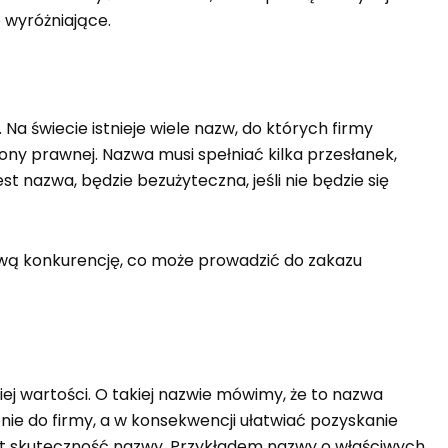
 wyróżniające.
a świecie istnieje wiele nazw, do których firmy
ny prawnej. Nazwa musi spełniać kilka przesłanek,
t nazwa, będzie bezużyteczna, jeśli nie będzie się
iwą konkurencję, co może prowadzić do zakazu
ej wartości. O takiej nazwie mówimy, że to nazwa
 do firmy, a w konsekwencji ułatwiać pozyskanie
est skuteczność nazwy. Przykładem nazwy o właściwych