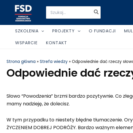
Skip
Search
to
for:
content
SZKOLENIA
PROJEKTY
O FUNDACJI
MUL
WSPARCIE
KONTAKT
Strona główna
»
Strefa wiedzy
»
Odpowiednie dać rzeczy słow
Odpowiednie dać rzecz
Słowo “Powodzenia” brzmi bardzo pozytywnie. Co złego
mamy nadzieję, że dolecisz.
W tym przypadku to niestety błędne tłumaczenie. Orygi
ŻYCZENIEM DOBREJ PODRÓŻY. Bardzo ważnym elementów 