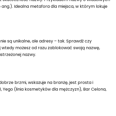
po ang.). Idealna metafora dla miejsca, w którym lokuje
e są unikalne, ale adresy – tak. Sprawdź czy
aj wtedy możesz od razu zablokować swoją nazwę,
astrzeżonej nazwy.
brze brzmi, wskazuje na branżę, jest prosta i
0), Yego (linia kosmetyków dla mężczyzn), Bar Celona,