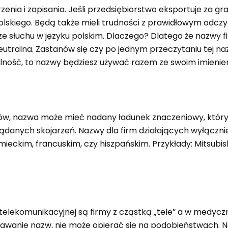
nia i zapisania. Jeśli przedsiębiorstwo eksportuje za gr
skiego. Będą także mieli trudności z prawidłowym odczyt
 słuchu w języku polskim. Dlaczego? Dlatego że nazwy fir
eutralna. Zastanów się czy po jednym przeczytaniu tej naz
lność, to nazwy będziesz używać razem ze swoim imieniem
łów, nazwa może mieć nadany ładunek znaczeniowy, który
ądanych skojarzeń. Nazwy dla firm działających wyłączn
ieckim, francuskim, czy hiszpańskim. Przykłady: Mitsubis
lekomunikacyjnej są firmy z cząstką „tele” a w medyczne
adawanie nazw, nie może opierać się na podobieństwach. 