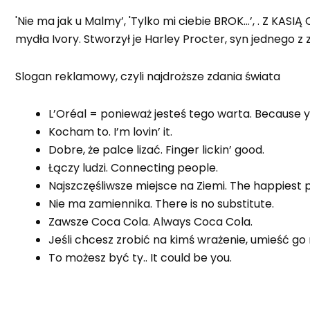
'Nie ma jak u Malmy’, 'Tylko mi ciebie BROK…’, . Z KAS
mydła Ivory. Stworzył je Harley Procter, syn jednego 
Slogan reklamowy, czyli najdroższe zdania świata
L’Oréal = ponieważ jesteś tego warta. Because yo
Kocham to. I’m lovin’ it.
Dobre, że palce lizać. Finger lickin’ good.
Łączy ludzi. Connecting people.
Najszczęśliwsze miejsce na Ziemi. The happiest 
Nie ma zamiennika. There is no substitute.
Zawsze Coca Cola. Always Coca Cola.
Jeśli chcesz zrobić na kimś wrażenie, umieść go n
To możesz być ty.. It could be you.