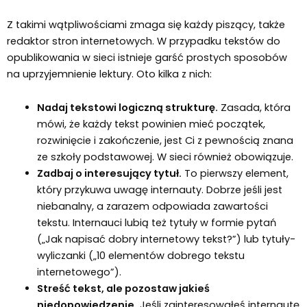
Z takimi wątpliwościami zmaga się każdy piszący, także
redaktor stron internetowych. W przypadku tekstów do
opublikowania w sieci istnieje garść prostych sposobów
na uprzyjemnienie lektury. Oto kilka z nich:
Nadaj tekstowi logiczną strukturę.
Zasada, która
mówi, że każdy tekst powinien mieć początek,
rozwinięcie i zakończenie, jest Ci z pewnością znana
ze szkoły podstawowej. W sieci również obowiązuje.
Zadbaj o interesujący tytuł.
To pierwszy element,
który przykuwa uwagę internauty. Dobrze jeśli jest
niebanalny, a zarazem odpowiada zawartości
tekstu. Internauci lubią też tytuły w formie pytań
(„Jak napisać dobry internetowy tekst?”) lub tytuły-
wyliczanki („10 elementów dobrego tekstu
internetowego”).
Streść tekst, ale pozostaw jakieś
niedopowiedzenie.
Jeśli zainteresowałeś internautę