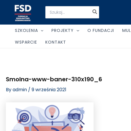
Skip
Post
Search
to
navigation
for:
content
SZKOLENIA
PROJEKTY
O FUNDACJI
MUL
WSPARCIE
KONTAKT
Smolna-www-baner-310x190_6
By
admin
/
9 września 2021