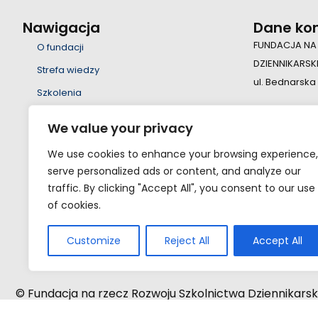
Nawigacja
Dane ko
FUNDACJA NA
O fundacji
DZIENNIKARSK
Strefa wiedzy
ul. Bednarska
Szkolenia
Wsparcie
+48 22 55 23 
We value your privacy
Edukacja
fundacja@fsd
We use cookies to enhance your browsing experience,
Projekty
serve personalized ads or content, and analyze our
Nauka
traffic. By clicking "Accept All", you consent to our use
of cookies.
Kontakt
Eksperci
Customize
Reject All
Accept All
© Fundacja na rzecz Rozwoju Szkolnictwa Dziennikarsk