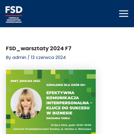
Skip
Post
Mai
to
navigation
Men
content
FSD_warsztaty 2024 F7
By
admin
/
13 czerwca 2024