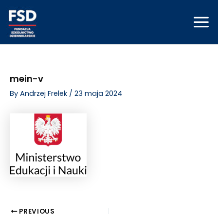
Skip
Post
Mai
to
navigation
Men
content
mein-v
By
Andrzej Frelek
/
23 maja 2024
PREVIOUS