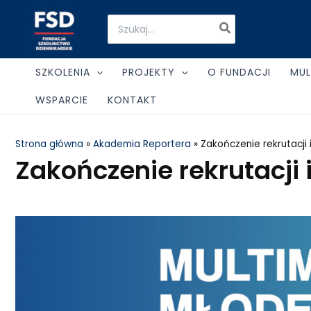
Skip
Search
to
for:
content
SZKOLENIA
PROJEKTY
O FUNDACJI
MUL
WSPARCIE
KONTAKT
Strona główna
»
Akademia Reportera
»
Zakończenie rekrutacji
Zakończenie rekrutacji 