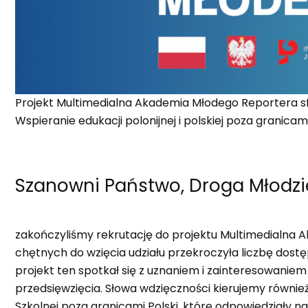
Projekt Multimedialna Akademia Młodego Reportera s
Wspieranie edukacji polonijnej i polskiej poza granicam
Szanowni Państwo, Droga Młodzie
zakończyliśmy rekrutację do projektu Multimedialna 
chętnych do wzięcia udziału przekroczyła liczbę dost
projekt ten spotkał się z uznaniem i zainteresowanie
przedsięwzięcia. Słowa wdzięczności kierujemy również
Szkolnej poza granicami Polski, które odpowiedziały na