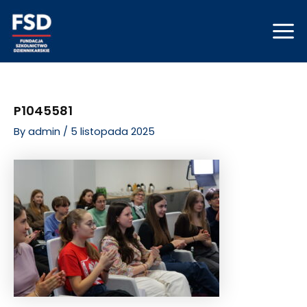
Skip
Post
Mai
to
navigation
Men
content
P1045581
By
admin
/
5 listopada 2025