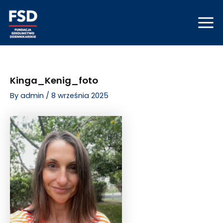
Skip
Post
Mai
to
navigation
Men
content
Kinga_Kenig_foto
By
admin
/
8 września 2025