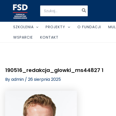
Skip
Post
Search
to
navigation
for:
content
SZKOLENIA
PROJEKTY
O FUNDACJI
MUL
WSPARCIE
KONTAKT
190516_redakcja_glowki_ms44827 1
By
admin
/
26 sierpnia 2025