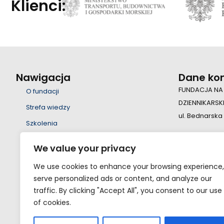
Klienci:
Nawigacja
Dane ko
FUNDACJA NA
O fundacji
DZIENNIKARSK
Strefa wiedzy
ul. Bednarska
Szkolenia
Wsparcie
+48 22 55 23 
We value your privacy
Edukacja
fundacja@fsd
We use cookies to enhance your browsing experience,
Projekty
serve personalized ads or content, and analyze our
Nauka
traffic. By clicking "Accept All", you consent to our use
of cookies.
Kontakt
Eksperci