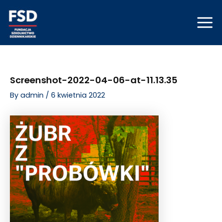
Skip
Post
Mai
to
navigation
Men
content
Screenshot-2022-04-06-at-11.13.35
By
admin
/
6 kwietnia 2022