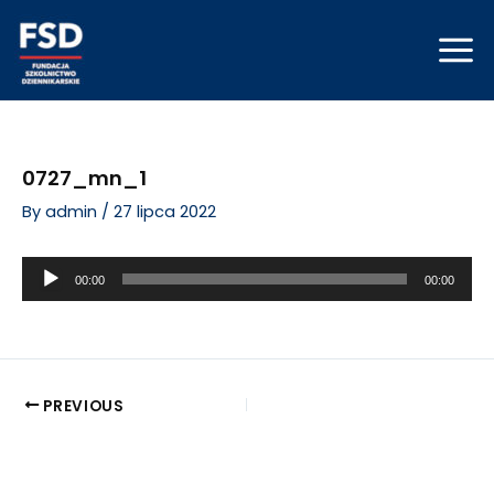
Skip
Post
Mai
to
navigation
Men
content
0727_mn_1
By
admin
/
27 lipca 2022
Odtwarzacz
00:00
00:00
plików
dźwiękowych
PREVIOUS