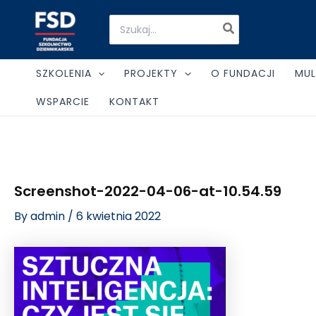
Skip
Post
Search
to
navigation
for:
content
SZKOLENIA
PROJEKTY
O FUNDACJI
MUL
WSPARCIE
KONTAKT
Screenshot-2022-04-06-at-10.54.59
By
admin
/
6 kwietnia 2022