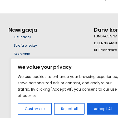
Nawigacja
Dane ko
FUNDACJA NA
O fundacji
DZIENNIKARSK
Strefa wiedzy
ul. Bednarska
Szkolenia
Wsparcie
+48 22 55 23 
We value your privacy
Edukacja
fundacja@fsd
We use cookies to enhance your browsing experience,
Projekty
serve personalized ads or content, and analyze our
Nauka
traffic. By clicking "Accept All", you consent to our use
of cookies.
Kontakt
Eksperci
Customize
Reject All
Accept All