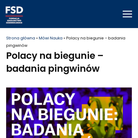
Skip
Mai
to
Men
content
Strona główna
»
Mówi Nauka
»
Polacy na biegunie – badania
pingwinów
Polacy na biegunie –
badania pingwinów