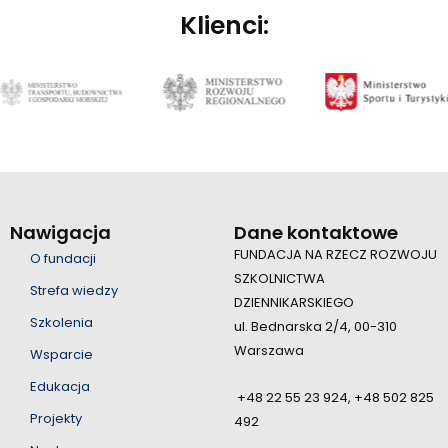
Klienci:
Nawigacja
Dane kontaktowe
FUNDACJA NA RZECZ ROZWOJU
O fundacji
SZKOLNICTWA
Strefa wiedzy
DZIENNIKARSKIEGO
Szkolenia
ul. Bednarska 2/4, 00-310
Warszawa
Wsparcie
Edukacja
+48 22 55 23 924, +48 502 825
Projekty
492