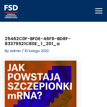
Skip
Post
Mai
to
navigation
Men
content
25462C0F-BFDE-46F6-BD8F-
83379521C80E_1_201_a
By
admin
/
10 lutego 2022