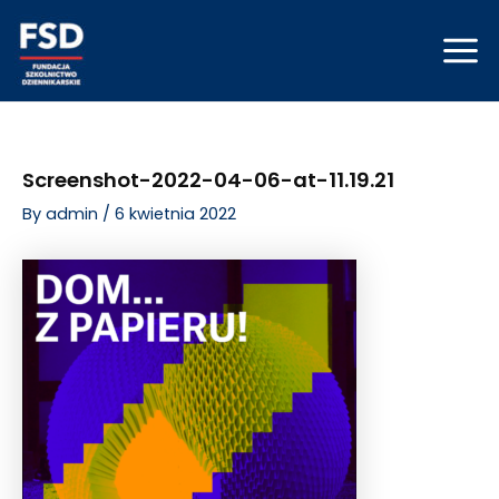
Skip
Post
Mai
to
navigation
Men
content
Screenshot-2022-04-06-at-11.19.21
By
admin
/
6 kwietnia 2022