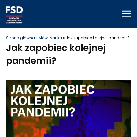
Skip
Mai
to
Men
content
Strona główna
»
Mówi Nauka
»
Jak zapobiec kolejnej pandemii?
Jak zapobiec kolejnej
pandemii?