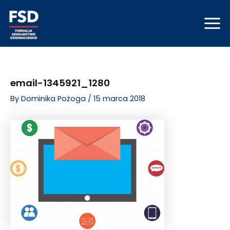
Skip
Post
Mai
to
navigation
Men
content
email-1345921_1280
By
Dominika Pożoga
/
15 marca 2018