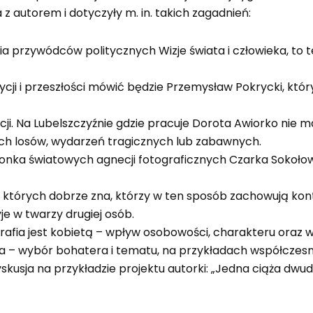
z autorem i dotyczyły m. in. takich zagadnień:
 przywódców politycznych Wizje świata i człowieka, to
ycji i przeszłości mówić będzie Przemysław Pokrycki, który
. Na Lubelszczyźnie gdzie pracuje Dorota Awiorko nie ma w
kich losów, wydarzeń tragicznych lub zabawnych.
złonka światowych agnecji fotograficznych Czarka Sokołow
zi, których dobrze zna, którzy w ten sposób zachowują k
je w twarzy drugiej osób.
rafia jest kobietą – wpływ osobowości, charakteru oraz w
eca – wybór bohatera i tematu, na przykładach współczes
yskusja na przykładzie projektu autorki: „Jedna ciąża dwu