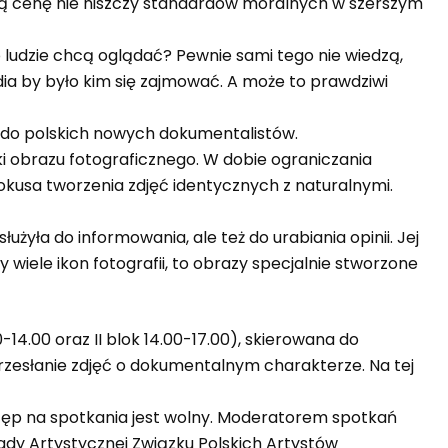
ką cenę nie niszczy standardów moralnych w szerszym
ludzie chcą oglądać? Pewnie sami tego nie wiedzą,
a by było kim się zajmować. A może to prawdziwi
s do polskich nowych dokumentalistów.
ki obrazu fotograficznego. W dobie ograniczania
okusa tworzenia zdjęć identycznych z naturalnymi.
żyła do informowania, ale też do urabiania opinii. Jej
 wiele ikon fotografii, to obrazy specjalnie stworzone
0-14.00 oraz II blok 14.00-17.00), skierowana do
zesłanie zdjęć o dokumentalnym charakterze. Na tej
Wstęp na spotkania jest wolny. Moderatorem spotkań
ady Artystycznej Związku Polskich Artystów