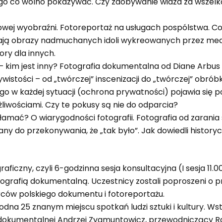
tego co wolno pokazywać. Czy zdobywanie widza za wszel
wej wyobraźni. Fotoreportaż na usługach pospólstwa. Co 
ają obrazy nadmuchanych idoli wykreowanych przez medi
ry dla innych.
 – kim jest inny? Fotografia dokumentalna od Diane Arbu
stości – od „twórczej” inscenizacji do „twórczej” obrób
go w każdej sytuacji (ochrona prywatności) pojawia się p
liwościami. Czy te pokusy są nie do odparcia?
mać? O wiarygodności fotografii. Fotografia od zarania słu
ny do przekonywania, że „tak było”. Jak dowiedli historycy
aficzny, czyli 6-godzinna sesja konsultacyjna (I sesja 11.0
rafią dokumentalną. Uczestnicy zostali poproszeni o pr
rców polskiego dokumentu i fotoreportażu.
odna 25 znanym miejscu spotkań ludzi sztuki i kultury. 
i dokumentalnej Andrzej Zygmuntowicz, przewodniczący R