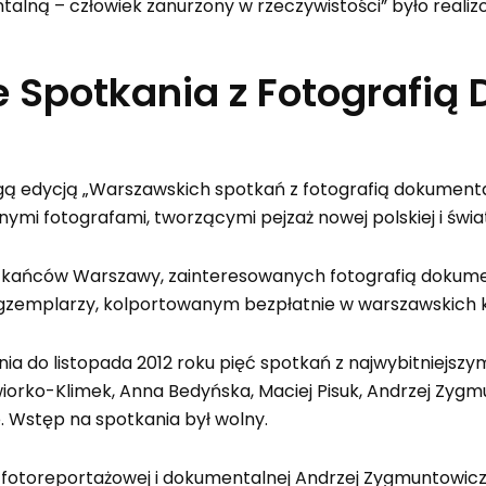
alną – człowiek zanurzony w rzeczywistości” było realiz
e Spotkania z Fotografi
ugą edycją „Warszawskich spotkań z fotografią dokumental
mi fotografami, tworzącymi pejzaż nowej polskiej i świat
szkańców Warszawy, zainteresowanych fotografią dokum
. egzemplarzy, kolportowanym bezpłatnie w warszawskich k
 do listopada 2012 roku pięć spotkań z najwybitniejszymi 
iorko-Klimek, Anna Bedyńska, Maciej Pisuk, Andrzej Zygm
. Wstęp na spotkania był wolny.
 fotoreportażowej i dokumentalnej Andrzej Zygmuntowicz