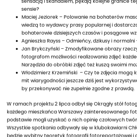
sensacją i skandalem, pękają kolejne granice 
sensie?
Maciej Jeziorek – Polowanie na bohaterów maso
wiedzą to wydawcy prasy popularnej i dostarcz
bohaterowie dzisiejszych czasów i posągowe wzo
Agnieszka Rayss – Odmieńcy, dzikusy i normalni
Jan Brykczyński – Zmodyfikowane obrazy rzeczywi
fotografom możliwości realizowania zdjęć każde
Narzędzia do obróbki zdjęć też kuszą swoimi moż
Włodzimierz Krzemiński – Czy te zdjęcia mogą kła
mit wiarygodności jeszcze dziś jest wykorzystywa
by przekonywać nie zupełnie zgodne z prawdą.
W ramach projektu 2 lipca odbył się Okrągły stół fotogr
każdego mieszkańca Warszawy zainteresowanego fotog
podstawie mogli uzyskać o nich opinię czołowych twó
Wszystkie spotkania odbywały się w klubokawiarni Chł
będzie wybitny teoretyk fotografii fotoreportażowej 