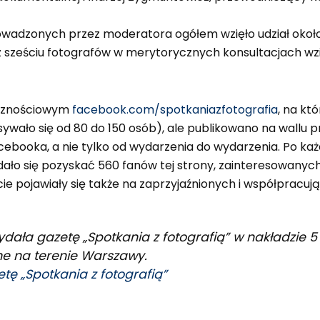
wadzonych przez moderatora ogółem wzięło udział około 
 sześciu fotografów w merytorycznych konsultacjach wzię
ecznościowym
facebook.com/spotkaniazfotografia
, na kt
wało się od 80 do 150 osób), ale publikowano na wallu p
cebooka, a nie tylko od wydarzenia do wydarzenia. Po ka
ało się pozyskać 560 fanów tej strony, zainteresowanych f
cie pojawiały się także na zaprzyjaźnionych i współpracu
dała gazetę „Spotkania z fotografią” w nakładzie 5 
e na terenie Warszawy.
tę „Spotkania z fotografią”