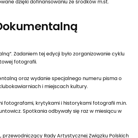
owane dzięki dofinansowaniu ze środków m.st.
ą Dokumentalną
ną”. Zadaniem tej edycji było zorganizowanie cyklu
owej fotografii.
entalną oraz wydanie specjalnego numeru pisma o
lubokawiarniach i miejscach kultury.
fotografami, krytykami i historykami fotografii m.in.
untowicz. Spotkania odbywały się raz w miesiącu w
, przewodniczący Rady Artystycznej Związku Polskich