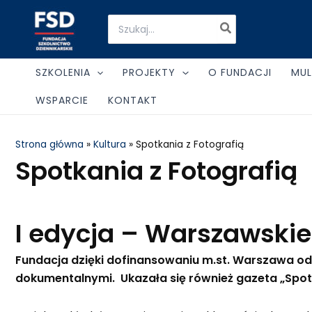
Skip
Search
to
for:
content
SZKOLENIA
PROJEKTY
O FUNDACJI
MUL
WSPARCIE
KONTAKT
Strona główna
»
Kultura
»
Spotkania z Fotografią
Spotkania z Fotografią
I edycja – Warszawskie
Fundacja dzięki dofinansowaniu m.st. Warszawa od 
dokumentalnymi. Ukazała się również gazeta „Spotk