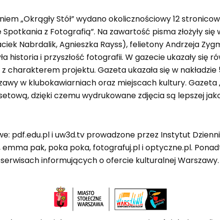
niem „Okrągły Stół” wydano okolicznościowy 12 stronic
 Spotkania z Fotografią”. Na zawartość pisma złożyły si
aciek Nabrdalik, Agnieszka Rayss), felietony Andrzeja 
ła historia i przyszłość fotografii. W gazecie ukazały się
z charakterem projektu. Gazeta ukazała się w nakładzie
zawy w klubokawiarniach oraz miejscach kultury. Gazeta 
wą, dzięki czemu wydrukowane zdjęcia są lepszej jakośc
: pdf.edu.pl i uw3d.tv prowadzone przez Instytut Dzien
, emma pak, poka poka, fotografuj.pl i optyczne.pl. Ponad
, serwisach informujących o ofercie kulturalnej Warszawy.