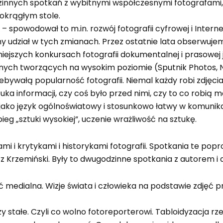
zinnych spotkań z wybitnymi współczesnymi fotografami, 
 okrągłym stole.
a – spowodował to m.in. rozwój fotografii cyfrowej i Intern
udział w tych zmianach. Przez ostatnie lata obserwujemy 
szych konkursach fotografii dokumentalnej i prasowej ja
znych tworzących na wysokim poziomie (Sputnik Photos, N
bywałą popularność fotografii. Niemal każdy robi zdjęcia
a informacji, czy coś było przed nimi, czy to co robią ma 
ako język ogólnoświatowy i stosunkowo łatwy w komunikac
g „sztuki wysokiej”, uczenie wrażliwość na sztukę.
i i krytykami i historykami fotografii. Spotkania te poprow
z Krzemiński. Były to dwugodzinne spotkania z autorem i d
ość medialna. Wizje świata i człowieka na podstawie zdję
y stałe. Czyli co wolno fotoreporterowi. Tabloidyzacja 