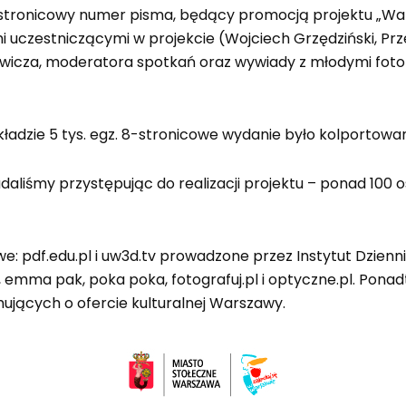
stronicowy numer pisma, będący promocją projektu „War
i uczestniczącymi w projekcie (Wojciech Grzędziński, Prz
towicza, moderatora spotkań oraz wywiady z młodymi fo
kładzie 5 tys. egz. 8-stronicowe wydanie było kolportow
daliśmy przystępując do realizacji projektu – ponad 100 o
: pdf.edu.pl i uw3d.tv prowadzone przez Instytut Dzien
, emma pak, poka poka, fotografuj.pl i optyczne.pl. Ponad
mujących o ofercie kulturalnej Warszawy.