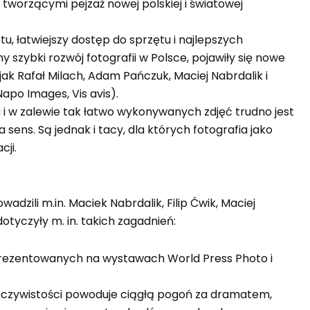
tworzącymi pejzaż nowej polskiej i światowej
etu, łatwiejszy dostęp do sprzętu i najlepszych
szybki rozwój fotografii w Polsce, pojawiły się nowe
k Rafał Milach, Adam Pańczuk, Maciej Nabrdalik i
apo Images, Vis avis).
 i w zalewie tak łatwo wykonywanych zdjęć trudno jest
sens. Są jednak i tacy, dla których fotografia jako
ji.
adzili m.in. Maciek Nabrdalik, Filip Ćwik, Maciej
otyczyły m. in. takich zagadnień:
ć prezentowanych na wystawach World Press Photo i
rzeczywistości powoduje ciągłą pogoń za dramatem,