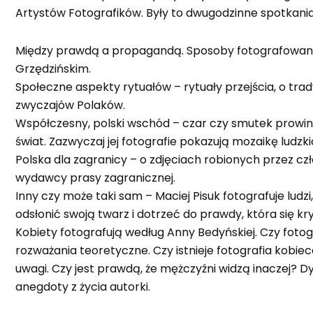
Artystów Fotografików. Były to dwugodzinne spotkania 
Między prawdą a propagandą. Sposoby fotografowania
Grzędzińskim.
Społeczne aspekty rytuałów – rytuały przejścia, o trad
zwyczajów Polaków.
Współczesny, polski wschód – czar czy smutek prowincji
świat. Zazwyczaj jej fotografie pokazują mozaikę ludz
Polska dla zagranicy – o zdjęciach robionych przez c
wydawcy prasy zagranicznej.
Inny czy może taki sam – Maciej Pisuk fotografuje lud
odsłonić swoją twarz i dotrzeć do prawdy, która się kry
Kobiety fotografują według Anny Bedyńskiej. Czy fotog
rozważania teoretyczne. Czy istnieje fotografia kobi
uwagi. Czy jest prawdą, że mężczyźni widzą inaczej? D
anegdoty z życia autorki.