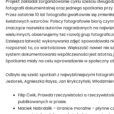
Projekt zakładał zorganizowanie cyklu sześciu dwugod
fotografii dokumentalnej oraz jednego spotkania przy
Przez ostatnie 10 lat fotografia gwałtownie się zmienił
światowych wzorców. Polscy fotografowie biorą czynny 
znaczące nazwiska autorów nagradzanych na najważniej
wielu innych, obserwujemy też rozwój grup fotografic
Dzisiejsza łatwość wykonywania zdjęć spowodowała nie
rozpoznać to, co wartościowe. Większość nawet nie szuk
system dokumentowania współczesności jest istotna, j
Spotkania miały na celu wprowadzenie w społeczny obie
Odbyło się sześć spotkań z najwybitniejszymi fotografam
Jeziorek, Agnieszka Rayss, Jan Brykczyński, Włodzimier
Filip Ćwik, Prawda rzeczywistości a rzeczywist
publikowanych w prasie.
Maciek Nabrdalik – Granice moralne – płynne cz