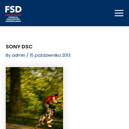
Skip
Post
Mai
to
navigation
Men
content
SONY DSC
By
admin
/
15 października 2013