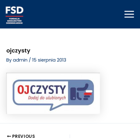
Skip
Post
Mai
to
navigation
Men
content
ojczysty
By
admin
/
15 sierpnia 2013
PREVIOUS