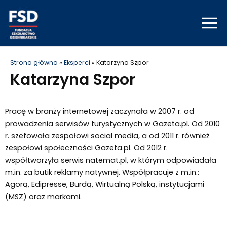
Skip
Mai
to
Men
content
Strona główna
»
Eksperci
»
Katarzyna Szpor
Katarzyna Szpor
Pracę w branży internetowej zaczynała w 2007 r. od
prowadzenia serwisów turystycznych w Gazeta.pl. Od 2010
r. szefowała zespołowi social media, a od 2011 r. również
zespołowi społeczności Gazeta.pl. Od 2012 r.
współtworzyła serwis natemat.pl, w którym odpowiadała
m.in. za butik reklamy natywnej. Współpracuje z m.in.:
Agorą, Edipresse, Burdą, Wirtualną Polską, instytucjami
(MSZ) oraz markami.