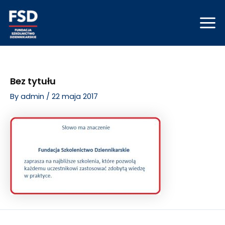
Skip
Post
Mai
to
navigation
Men
content
Bez tytułu
By
admin
/
22 maja 2017