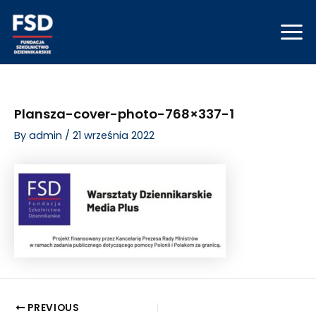
Skip
Post
Mai
to
navigation
Men
content
Plansza-cover-photo-768×337-1
By
admin
/
21 września 2022
PREVIOUS