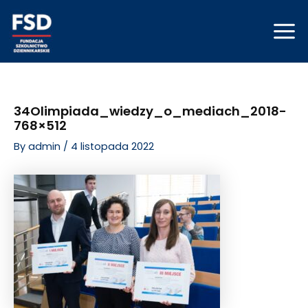
Skip
Post
Mai
to
navigation
Men
content
34Olimpiada_wiedzy_o_mediach_2018-
768×512
By
admin
/
4 listopada 2022