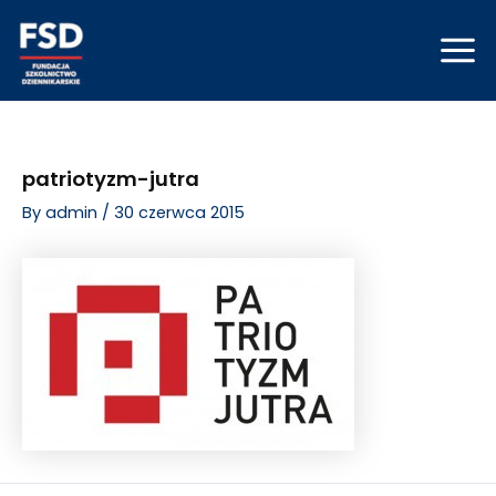
Skip
Post
Mai
to
navigation
Men
content
patriotyzm-jutra
By
admin
/
30 czerwca 2015