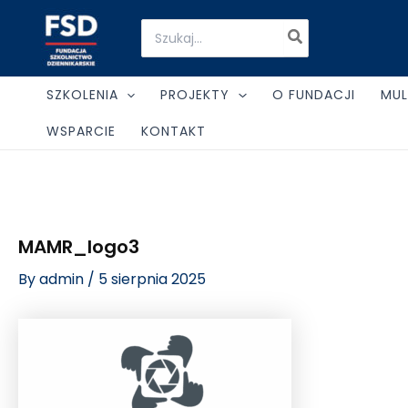
Skip
Post
Search
to
navigation
for:
content
SZKOLENIA
PROJEKTY
O FUNDACJI
MUL
WSPARCIE
KONTAKT
MAMR_logo3
By
admin
/
5 sierpnia 2025