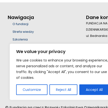
Nawigacja
Dane ko
FUNDACJA NA
O fundacji
DZIENNIKARSK
Strefa wiedzy
ul. Bednarska
Szkolenia
Wsparcie
+48 22 55 23 
We value your privacy
Edukacja
fundacja@fsd
We use cookies to enhance your browsing experience,
Projekty
serve personalized ads or content, and analyze our
Nauka
traffic. By clicking "Accept All", you consent to our use
of cookies.
Kontakt
Eksperci
Customize
Reject All
Accept All
© Fundacja na rzecz Rozwoju Szkolnictwa Dziennikarsk