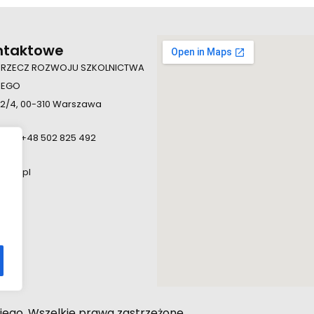
ntaktowe
 RZECZ ROZWOJU SZKOLNICTWA
IEGO
 2/4, 00-310 Warszawa
924, +48 502 825 492
.edu.pl
iego. Wszelkie prawa zastrzeżone