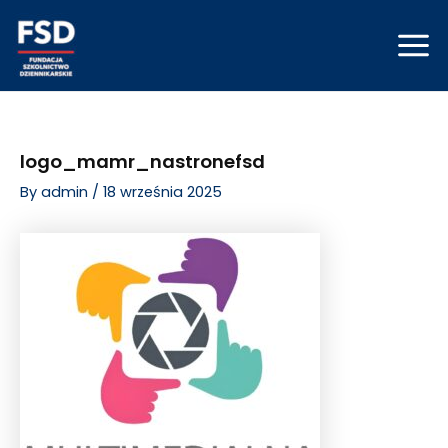
Skip
Post
Mai
to
navigation
Men
content
logo_mamr_nastronefsd
By
admin
/
18 września 2025